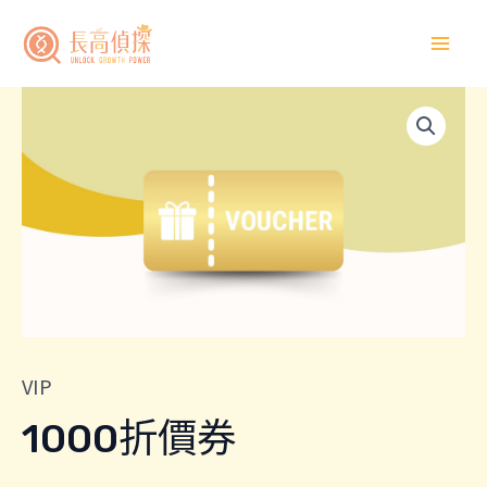
跳
Mai
至
Men
主
1000
要
折
內
價
容
券
數
量
VIP
1000折價券